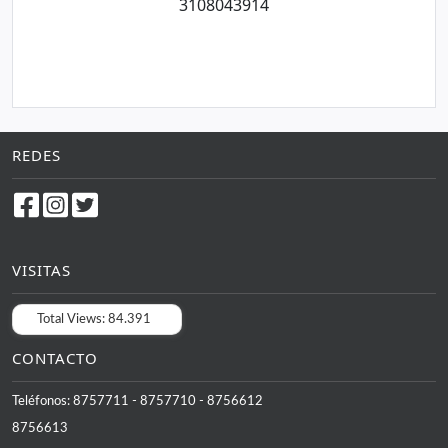
3108043914
REDES
VISITAS
Total Views:
84.391
CONTACTO
Teléfonos: 8757711 - 8757710 - 8756612
8756613